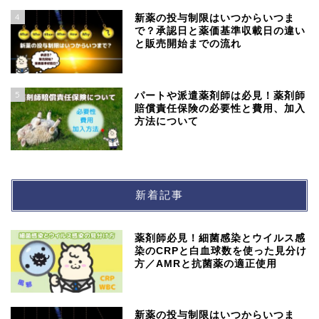
4
新薬の投与制限はいつからいつま
で？承認日と薬価基準収載日の違い
と販売開始までの流れ
5
パートや派遣薬剤師は必見！薬剤師
賠償責任保険の必要性と費用、加入
方法について
新着記事
薬剤師必見！細菌感染とウイルス感
染のCRPと白血球数を使った見分け
方／AMRと抗菌薬の適正使用
新薬の投与制限はいつからいつま