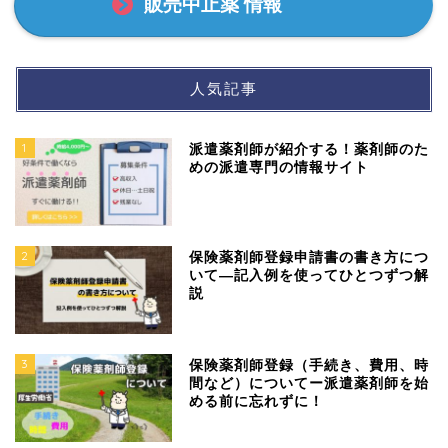
販売中止薬 情報
人気記事
1
派遣薬剤師が紹介する！薬剤師のた
めの派遣専門の情報サイト
2
保険薬剤師登録申請書の書き方につ
いて―記入例を使ってひとつずつ解
説
3
保険薬剤師登録（手続き、費用、時
間など）についてー派遣薬剤師を始
める前に忘れずに！